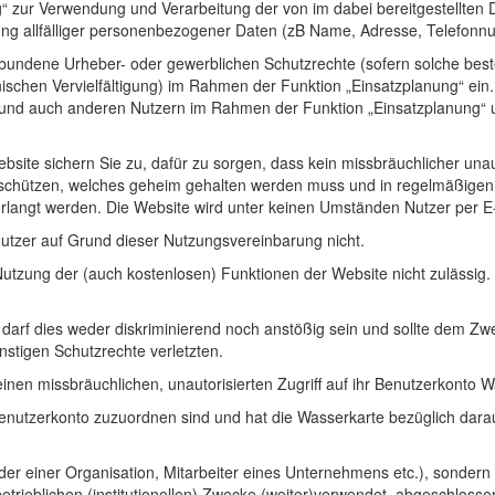
g“ zur Verwendung und Verarbeitung der von im dabei bereitgestellten Dat
ung allfälliger personenbezogener Daten (zB Name, Adresse, Telefonn
verbundene Urheber- oder gewerblichen Schutzrechte (sofern solche bes
nischen Vervielfältigung) im Rahmen der Funktion „Einsatzplanung“ ein.
und auch anderen Nutzern im Rahmen der Funktion „Einsatzplanung“ u
te sichern Sie zu, dafür zu sorgen, dass kein missbräuchlicher unauto
 schützen, welches geheim gehalten werden muss und in regelmäßigen
rlangt werden. Die Website wird unter keinen Umständen Nutzer per E-
utzer auf Grund dieser Nutzungsvereinbarung nicht.
tzung der (auch kostenlosen) Funktionen der Website nicht zulässig. 
so darf dies weder diskriminierend noch anstößig sein und sollte dem Z
nstigen Schutzrechte verletzten.
ür einen missbräuchlichen, unautorisierten Zugriff auf ihr Benutzerkon
m Benutzerkonto zuzuordnen sind und hat die Wasserkarte bezüglich dar
er einer Organisation, Mitarbeiter eines Unternehmens etc.), sondern a
etrieblichen (institutionellen) Zwecke (weiter)verwendet, abgeschloss