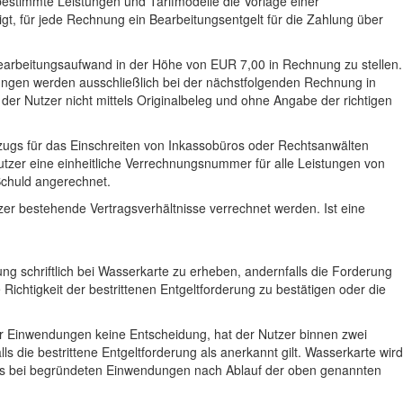
estimmte Leistungen und Tarifmodelle die Vorlage einer
gt, für jede Rechnung ein Bearbeitungsentgelt für die Zahlung über
 Bearbeitungsaufwand in der Höhe von EUR 7,00 in Rechnung zu stellen.
ungen werden ausschließlich bei der nächstfolgenden Rechnung in
der Nutzer nicht mittels Originalbeleg und ohne Angabe der richtigen
zugs für das Einschreiten von Inkassobüros oder Rechtsanwälten
utzer eine einheitliche Verrechnungsnummer für alle Leistungen von
Schuld angerechnet.
 bestehende Vertragsverhältnisse verrechnet werden. Ist eine
g schriftlich bei Wasserkarte zu erheben, andernfalls die Forderung
ichtigkeit der bestrittenen Entgeltforderung zu bestätigen oder die
r Einwendungen keine Entscheidung, hat der Nutzer binnen zwei
die bestrittene Entgeltforderung als anerkannt gilt. Wasserkarte wird
zers bei begründeten Einwendungen nach Ablauf der oben genannten