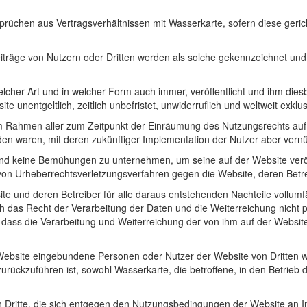
chen aus Vertragsverhältnissen mit Wasserkarte, sofern diese gericht
iträge von Nutzern oder Dritten werden als solche gekennzeichnet und
elcher Art und in welcher Form auch immer, veröffentlicht und ihm die
te unentgeltlich, zeitlich unbefristet, unwiderruflich und weltweit exkl
m Rahmen aller zum Zeitpunkt der Einräumung des Nutzungsrechts auf d
den waren, mit deren zukünftiger Implementation der Nutzer aber vern
 und keine Bemühungen zu unternehmen, um seine auf der Website veröf
von Urheberrechtsverletzungsverfahren gegen die Website, deren Betr
te und deren Betreiber für alle daraus entstehenden Nachteile vollum
 das Recht der Verarbeitung der Daten und die Weiterreichung nicht
 dass die Verarbeitung und Weiterreichung der von ihm auf der Website
 Website eingebundene Personen oder Nutzer der Website von Dritten 
rückzuführen ist, sowohl Wasserkarte, die betroffene, in den Betrieb d
ritte, die sich entgegen den Nutzungsbedingungen der Website an In