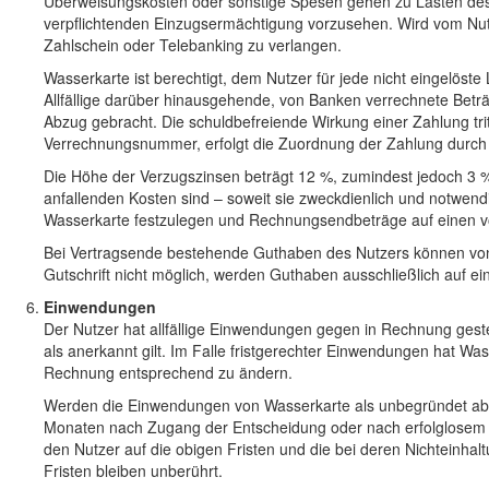
Überweisungskosten oder sonstige Spesen gehen zu Lasten des N
verpflichtenden Einzugsermächtigung vorzusehen. Wird vom Nutze
Zahlschein oder Telebanking zu verlangen.
Wasserkarte ist berechtigt, dem Nutzer für jede nicht eingelös
Allfällige darüber hinausgehende, von Banken verrechnete Betr
Abzug gebracht. Die schuldbefreiende Wirkung einer Zahlung trit
Verrechnungsnummer, erfolgt die Zuordnung der Zahlung durch 
Die Höhe der Verzugszinsen beträgt 12 %, zumindest jedoch 3 %
anfallenden Kosten sind – soweit sie zweckdienlich und notwend
Wasserkarte festzulegen und Rechnungsendbeträge auf einen vo
Bei Vertragsende bestehende Guthaben des Nutzers können von 
Gutschrift nicht möglich, werden Guthaben ausschließlich auf 
Einwendungen
Der Nutzer hat allfällige Einwendungen gegen in Rechnung gest
als anerkannt gilt. Im Falle fristgerechter Einwendungen hat Wa
Rechnung entsprechend zu ändern.
Werden die Einwendungen von Wasserkarte als unbegründet abge
Monaten nach Zugang der Entscheidung oder nach erfolglosem Abl
den Nutzer auf die obigen Fristen und die bei deren Nichteinh
Fristen bleiben unberührt.