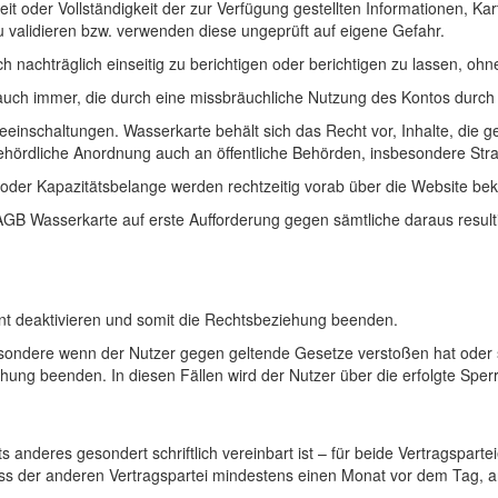
keit oder Vollständigkeit der zur Verfügung gestellten Informationen
u validieren bzw. verwenden diese ungeprüft auf eigene Gefahr.
uch nachträglich einseitig zu berichtigen oder berichtigen zu lassen,
uch immer, die durch eine missbräuchliche Nutzung des Kontos durch N
beeinschaltungen. Wasserkarte behält sich das Recht vor, Inhalte, die 
behördliche Anordnung auch an öffentliche Behörden, insbesondere Str
 oder Kapazitätsbelange werden rechtzeitig vorab über die Website be
e AGB Wasserkarte auf erste Aufforderung gegen sämtliche daraus resul
nt deaktivieren und somit die Rechtsbeziehung beenden.
sondere wenn der Nutzer gegen geltende Gesetze verstoßen hat oder s
hung beenden. In diesen Fällen wird der Nutzer über die erfolgte Sperr
hts anderes gesondert schriftlich vereinbart ist – für beide Vertragspar
 der anderen Vertragspartei mindestens einen Monat vor dem Tag, an 