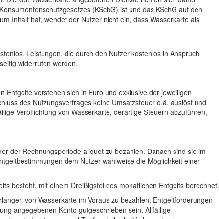
 iSd Konsumentenschutzgesetzes (KSchG) ist und das KSchG auf den
um Inhalt hat, wendet der Nutzer nicht ein, dass Wasserkarte als
tenlos. Leistungen, die durch den Nutzer kostenlos in Anspruch
eitig widerrufen werden.
 Entgelte verstehen sich in Euro und exklusive der jeweiligen
schluss des Nutzungsvertrages keine Umsatzsteuer o.ä. auslöst und
ällige Verpflichtung von Wasserkarte, derartige Steuern abzuführen,
der der Rechnungsperiode aliquot zu bezahlen. Danach sind sie im
n Entgeltbestimmungen dem Nutzer wahlweise die Möglichkeit einer
gelts besteht, mit einem Dreißigstel des monatlichen Entgelts berechnet.
 Verlangen von Wasserkarte im Voraus zu bezahlen. Entgeltforderungen
ung angegebenen Konto gutgeschrieben sein. Allfällige