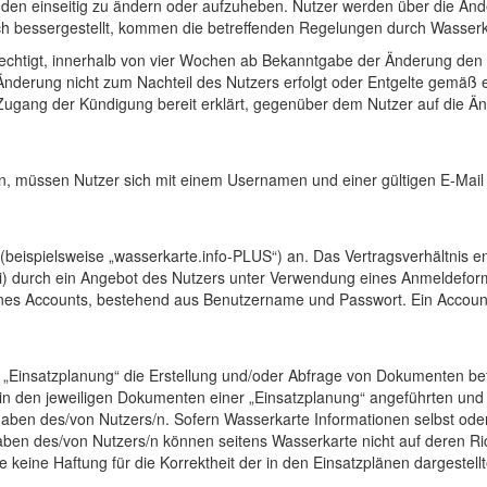
en einseitig zu ändern oder aufzuheben. Nutzer werden über die Ände
ich bessergestellt, kommen die betreffenden Regelungen durch Wasse
erechtigt, innerhalb von vier Wochen ab Bekanntgabe der Änderung de
e Änderung nicht zum Nachteil des Nutzers erfolgt oder Entgelte gemä
Zugang der Kündigung bereit erklärt, gegenüber dem Nutzer auf die Än
n, müssen Nutzer sich mit einem Usernamen und einer gültigen E-Mail
(beispielsweise „wasserkarte.info-PLUS“) an. Das Vertragsverhältnis ent
i) durch ein Angebot des Nutzers unter Verwendung eines Anmeldeform
es Accounts, bestehend aus Benutzername und Passwort. Ein Account gi
on „Einsatzplanung“ die Erstellung und/oder Abfrage von Dokumenten be
 in den jeweiligen Dokumenten einer „Einsatzplanung“ angeführten und
en des/von Nutzers/n. Sofern Wasserkarte Informationen selbst oder üb
en des/von Nutzers/n können seitens Wasserkarte nicht auf deren Rich
e keine Haftung für die Korrektheit der in den Einsatzplänen dargestell