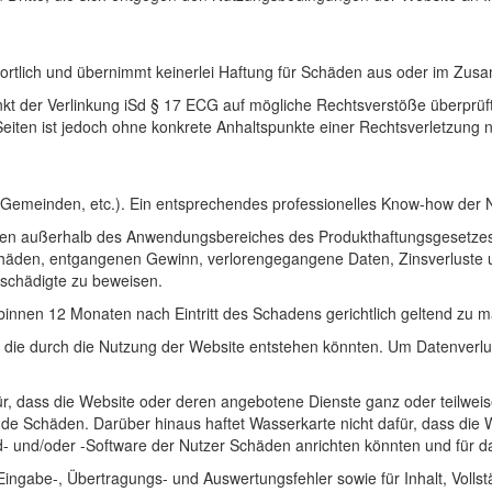
twortlich und übernimmt keinerlei Haftung für Schäden aus oder im Zu
nkt der Verlinkung iSd § 17 ECG auf mögliche Rechtsverstöße überprüft
n Seiten ist jedoch ohne konkrete Anhaltspunkte einer Rechtsverletzu
, Gemeinden, etc.). Ein entsprechendes professionelles Know-how der 
den außerhalb des Anwendungsbereiches des Produkthaftungsgesetzes nu
häden, entgangenen Gewinn, verlorengegangene Daten, Zinsverluste u
eschädigte zu beweisen.
binnen 12 Monaten nach Eintritt des Schadens gerichtlich geltend zu 
, die durch die Nutzung der Website entstehen könnten. Um Datenverlust
, dass die Website oder deren angebotene Dienste ganz oder teilweise
rende Schäden. Darüber hinaus haftet Wasserkarte nicht dafür, dass di
 und/oder -Software der Nutzer Schäden anrichten könnten und für d
gabe-, Übertragungs- und Auswertungsfehler sowie für Inhalt, Vollständ