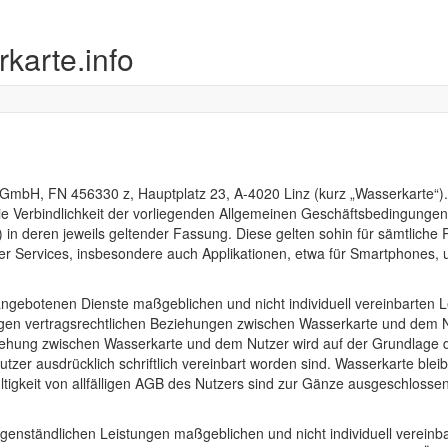
karte.info
o GmbH, FN 456330 z, Hauptplatz 23, A-4020 Linz (kurz „Wasserkarte“)
h die Verbindlichkeit der vorliegenden Allgemeinen Geschäftsbedingun
) in deren jeweils geltender Fassung. Diese gelten sohin für sämtlic
r Services, insbesondere auch Applikationen, etwa für Smartphones, 
ngebotenen Dienste maßgeblichen und nicht individuell vereinbarten L
igen vertragsrechtlichen Beziehungen zwischen Wasserkarte und dem N
iehung zwischen Wasserkarte und dem Nutzer wird auf der Grundlage
tzer ausdrücklich schriftlich vereinbart worden sind. Wasserkarte bl
igkeit von allfälligen AGB des Nutzers sind zur Gänze ausgeschlossen
 gegenständlichen Leistungen maßgeblichen und nicht individuell verei