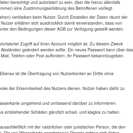
en berechtigt und autorisiert zu sein, über die hierzu allenfalls
ummer) eine Zustimmungserklärung des Betroffenen vorliegt.
tehen) verbleiben beim Nutzer. Durch Einstellen der Daten räumt der
 Nutzer erklären sich ausdrücklich damit einverstanden, dass von
nter den Bedingungen dieser AGB zur Verfügung gestellt werden.
risierter Zugriff auf ihren Account möglich ist. Zu diesem Zweck
 Abständen geändert werden sollte. Ein neues Passwort kann über das
Mail, Telefon oder Post auffordern, ihr Passwort bekanntzugeben.
Ebenso ist die Übertragung von Nutzerkonten an Dritte ohne
wecke der Erkennbarkeit des Nutzers dienen. Nutzer haben dafür zu
to Wasserkarte umgehend und umfassend darüber zu informieren.
aus entstehender Schäden gänzlich schad- und klaglos zu halten.
usschließlich mit der natürlichen oder juristischen Person, die den
en. Die von Wasserkarte angebotenen Dienste richten sich daher