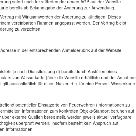
rung sofort nach Inkrafttreten der neuen AGB auf der Website
rkarte bereits ab Bekanntgabe der Änderung zur Anwendung.
n Vertrag mit Wirksamwerden der Änderung zu kündigen. Dieses
ß einem vereinbarten Rahmen angepasst werden. Der Vertrag bleibt
derung zu verzichten.
 Adresse in der entsprechenden Anmelderubrik auf der Website
steht je nach Dienstleistung (i) bereits durch Ausfüllen eines
ulars von Wasserkarte (über die Website erhältlich) und der Annahme
lt ausschließlich für einen Nutzer, d.h. für eine Person. Wasserkarte
treffend potentieller Einsatzorte von Feuerwehren (Informationen zu
 ermittelten Informationen zum konkreten Objekt/Standort beruhen auf
er externe Quellen bereit stellt, werden jeweils aktuell verfügbare
tigkeit überprüft werden, insofern besteht kein Anspruch auf
ten Informationen.