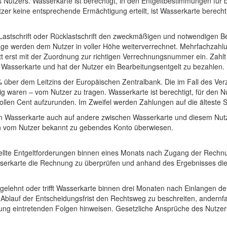
utzers. Wasserkarte ist berechtigt, in den Entgeltbestimmungen für b
r keine entsprechende Ermächtigung erteilt, ist Wasserkarte berechti
te Lastschrift oder Rücklastschrift den zweckmäßigen und notwendigen
äge werden dem Nutzer in voller Höhe weiterverrechnet. Mehrfachzahl
t erst mit der Zuordnung zur richtigen Verrechnungsnummer ein. Zahlt 
Wasserkarte und hat der Nutzer ein Bearbeitungsentgelt zu bezahlen.
 über dem Leitzins der Europäischen Zentralbank. Die im Fall des Ver
ig waren – vom Nutzer zu tragen. Wasserkarte ist berechtigt, für den N
llen Cent aufzurunden. Im Zweifel werden Zahlungen auf die älteste 
Wasserkarte auch auf andere zwischen Wasserkarte und diesem Nutzer
ein vom Nutzer bekannt zu gebendes Konto überwiesen.
ellte Entgeltforderungen binnen eines Monats nach Zugang der Rechnun
sserkarte die Rechnung zu überprüfen und anhand des Ergebnisses die R
lehnt oder trifft Wasserkarte binnen drei Monaten nach Einlangen de
auf der Entscheidungsfrist den Rechtsweg zu beschreiten, andernfalls 
altung eintretenden Folgen hinweisen. Gesetzliche Ansprüche des Nut