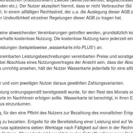
nden etc.). Der Nutzer akzeptiert hiermit, dass er nicht Verbraucher
 In einem allfälligen Rechtsstreit, der u.a. die Auslegung dieser AGB z
er Undeutlichkeit einzelner Regelungen dieser AGB zu tragen hat.
keine abweichenden Vereinbarungen getroffen werden, grundsätzlich kos
afte kostenlose Nutzung. Die kostenlose Nutzung kann jederzeit eins
eistungen (beispielsweise „wasserkarte.info-PLUS“) an.
ereinbarten Leistungsbeschreibungen vereinbarten Preise und sonstigen
 bei Abschluss eines Nutzungsvertrages der Ansicht sein, dass der Ab
unrichtig ansehen, hält der Nutzer Wasserkarte jedenfalls für eine allf
n und vom jeweiligen Nutzer daraus gewählten Zahlungsvarianten.
stung ordnungsgemäß bereitgestellt wurde, für den Rest des Monats o
te im Nachhinein erfolgen sollte. Wasserkarte ist berechtigt, in ihre
aus einzuräumen.
Tag, für den eine Pflicht des Nutzers zur Bezahlung des monatlichen Ent
 zu bezahlen. Entgelte für die Bereitstellung einer Leistung sind auf
uss spätestens sieben Werktage nach Fälligkeit auf dem in der Rechn